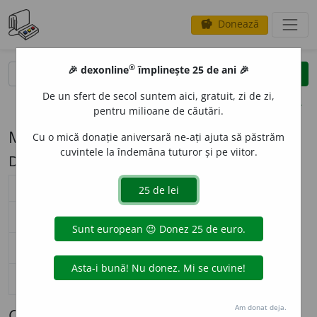
Donează
savings
®
®
🎉 dexonline
împlinește 25 de ani 🎉
caută
search
De un sfert de secol suntem aici, gratuit, zi de zi,
opțiuni
pentru milioane de căutări.
Modelul de flexiune M31 (leat (pl. -i))
Cu o mică donație aniversară ne-ați ajuta să păstrăm
cuvintele la îndemâna tuturor și pe viitor.
Descriere: e'a/'e + t/ț
substantiv masculin (
M31
)
nearticulat
articulat
Surse flexiune: DOOM 3
singular
le
a
t
le
a
tul
nominativ-acuzativ
plural
l
e
ți
l
e
ții
singular
le
a
t
le
a
tului
genitiv-dativ
plural
l
e
ți
l
e
ților
singular
le
a
tule
vocativ
plural
l
e
ților
Am donat deja.
Cuvinte care se flexionează conform