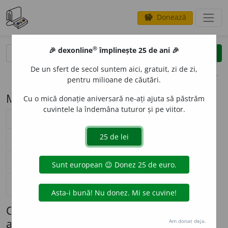
Donează
savings
®
®
🎉 dexonline
împlinește 25 de ani 🎉
caută
search
De un sfert de secol suntem aici, gratuit, zi de zi,
opțiuni
pentru milioane de căutări.
Modelul de flexiune M54.1 (nene)
Cu o mică donație aniversară ne-ați ajuta să păstrăm
cuvintele la îndemâna tuturor și pe viitor.
substantiv masculin (
M54.1
)
nearticulat
articulat
Surse flexiune: DOOM 3
singular
n
e
ne
n
e
nea
nominativ-acuzativ
plural
—
—
singular
n
e
ne
—
genitiv-dativ
plural
—
—
singular
n
e
ne
n
e
neo
vocativ
plural
—
Cuvinte care se flexionează conform
acestui model (maximum 100 afișate)
Am donat deja.