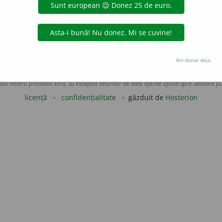
2
prediu
prepuțiu
rădiu
rediu
rezidiu
sigiliu
(pl. -uri)
Am donat deja.
Copyright © 2004-2026 dexonline (https://dexonline.ro)
area datelor de pe acest site, inclusiv prin orice metode de extragere automată (web s
dul nostru prealabil scris, cu excepția seturilor de date oferite oficial spre utilizare pub
licență
confidențialitate
găzduit de
Hosterion