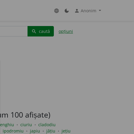
Anonim
language
dark_mode
person
caută
opțiuni
search
m 100 afișate)
lenghiu
ciuriu
cladodiu
ipodromiu
japiu
jățiu
jețiu