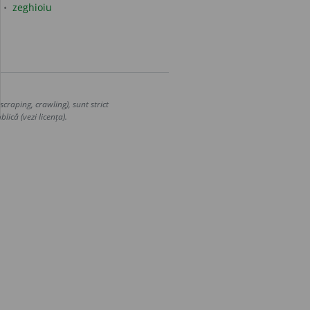
zeghioiu
craping, crawling), sunt strict
lică (vezi licența).