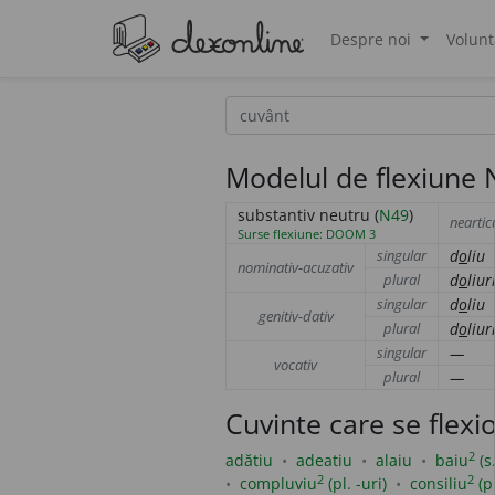
Despre noi
Volunt
®
Modelul de flexiune N
substantiv neutru (
N49
)
neartic
Surse flexiune: DOOM 3
singular
d
o
liu
nominativ-acuzativ
plural
d
o
liur
singular
d
o
liu
genitiv-dativ
plural
d
o
liur
singular
—
vocativ
plural
—
Cuvinte care se flex
2
adătiu
adeatiu
alaiu
baiu
(s.
2
2
compluviu
(pl. -uri)
consiliu
(pl