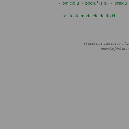
1
omicidiu
podiu
(s.n.)
praxiu
toate modelele de tip N
arrow_back
Preluarea, stocarea sau utiliz
interzise fără acor