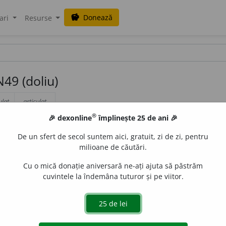
Donează
savings
ari
Resurse
49 (doliu)
ulat
articulat
d
o
liul
®
🎉 dexonline
împlinește 25 de ani 🎉
i
d
o
liurile
De un sfert de secol suntem aici, gratuit, zi de zi, pentru
d
o
liului
milioane de căutări.
i
d
o
liurilor
Cu o mică donație aniversară ne-ați ajuta să păstrăm
cuvintele la îndemâna tuturor și pe viitor.
ionează conform acestui model (maximu
n.)
baramoiu
bercuțiu
blehiu
ceghiriu
celenchiu
ce
. -uri)
doliu
endocarpiu
epistiliu
ghioșiu
hipodromiu