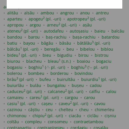
2
achiu
(pl -uri)
adău
adeu
alău
aleulău
alibiu
alitău
alsău
ambou
angrou
anou
antreu
2
2
aparteu
apogeu
(pl. -uri)
apotropeu
(pl. -uri)
2
apropou
argou
arneu
(pl. -uri)
așău
2
ateneu
(pl -uri)
autodafeu
autoșasiu
baieu
balcău
bandou
barou
baș-rachiu
bașa-rachiu
batardou
3
batiu
bayou
băgău
băsău
bătălău
(pl. -uri)
1
bâlcău
(pl. -uri)
beregău
beu
bibelou
biblou
1
bideu
(pl. -uri)
bieu
bigudiu
birou
bistrou
1
biurou
blacheu
bleau
(s.n.)
boaiou
bogaciu
1
3
bogasiu
boghiu
(-'- pl. -uri)
boghiu
('-- pl. -uri)
bolerou
bombeu
borderou
bovindou
3
1
brâu
(pl -uri)
bufeu
buirultău
buiurdiu
(pl. -uri)
buiurlău
bulău
bungalou
bușeu
cadou
2
2
caduceu
(pl. -uri)
calcaneu
(pl. -uri)
calfiu
calou
1
camaieu
careu
(pl. -uri)
cargou
carou
1
2
casiu
(pl. -uri)
cașeu
caveu
(pl. -uri)
cavou
cazinou
câștiu
ceu
chelteu
cheu
chimerleu
2
chimonou
chipiu
(pl. -uri)
ciacău
ciclău
cișniu
coltău
compleu
consomeu
contraetambou
contrapartiu
contraplonjeu
cordagiu
cosalău