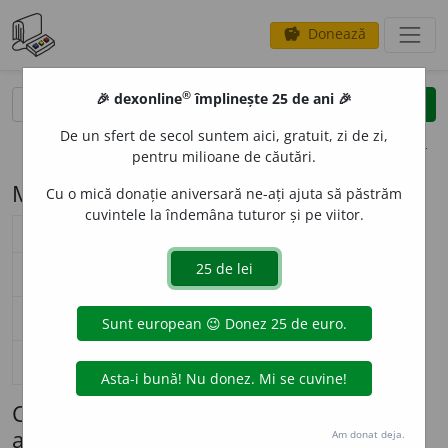
Donează
savings
®
®
🎉 dexonline
împlinește 25 de ani 🎉
caută
search
De un sfert de secol suntem aici, gratuit, zi de zi,
opțiuni
pentru milioane de căutări.
Modelul de flexiune N52 (eseu)
Cu o mică donație aniversară ne-ați ajuta să păstrăm
cuvintele la îndemâna tuturor și pe viitor.
substantiv neutru (
N52
)
nearticulat
articulat
Surse flexiune: DOOM 3
singular
es
e
u
es
e
ul
nominativ-acuzativ
plural
es
e
uri
es
e
urile
singular
es
e
u
es
e
ului
genitiv-dativ
plural
es
e
uri
es
e
urilor
singular
—
vocativ
plural
—
Cuvinte care se flexionează conform
acestui model (maximum 100 afișate)
Am donat deja.