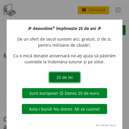
Donează
savings
®
®
🎉 dexonline
împlinește 25 de ani 🎉
caută
search
De un sfert de secol suntem aici, gratuit, zi de zi,
opțiuni
pentru milioane de căutări.
Modelul de flexiune N65 (pai)
Cu o mică donație aniversară ne-ați ajuta să păstrăm
cuvintele la îndemâna tuturor și pe viitor.
substantiv neutru (
N65
)
nearticulat
articulat
Surse flexiune: DOR
singular
p
a
i
p
a
iul
nominativ-acuzativ
plural
p
a
ie
p
a
iele
singular
p
a
i
p
a
iului
genitiv-dativ
plural
p
a
ie
p
a
ielor
singular
—
vocativ
plural
—
Cuvinte care se flexionează conform
acestui model (maximum 100 afișate)
Am donat deja.