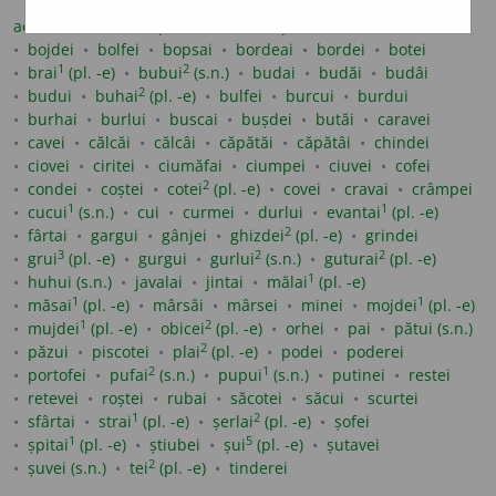
1
1
achindei
bădăi
(pl. -e)
bădâi
(pl. -e)
bătăcui
bânai
bojdei
bolfei
bopsai
bordeai
bordei
botei
1
2
brai
(pl. -e)
bubui
(s.n.)
budai
budăi
budâi
2
budui
buhai
(pl. -e)
bulfei
burcui
burdui
burhai
burlui
buscai
bușdei
butăi
caravei
cavei
călcăi
călcâi
căpătăi
căpătâi
chindei
ciovei
ciritei
ciumăfai
ciumpei
ciuvei
cofei
2
condei
coștei
cotei
(pl. -e)
covei
cravai
crâmpei
1
1
cucui
(s.n.)
cui
curmei
durlui
evantai
(pl. -e)
2
fârtai
gargui
gânjei
ghizdei
(pl. -e)
grindei
3
2
2
grui
(pl. -e)
gurgui
gurlui
(s.n.)
guturai
(pl. -e)
1
huhui (s.n.)
javalai
jintai
mălai
(pl. -e)
1
1
măsai
(pl. -e)
mârsâi
mârsei
minei
mojdei
(pl. -e)
1
2
mujdei
(pl. -e)
obicei
(pl. -e)
orhei
pai
pătui (s.n.)
2
păzui
piscotei
plai
(pl. -e)
podei
poderei
2
1
portofei
pufai
(s.n.)
pupui
(s.n.)
putinei
restei
retevei
roștei
rubai
săcotei
săcui
scurtei
1
2
sfârtai
strai
(pl. -e)
șerlai
(pl. -e)
șofei
1
5
șpitai
(pl. -e)
știubei
șui
(pl. -e)
șutavei
2
șuvei (s.n.)
tei
(pl. -e)
tinderei