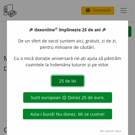
Donează
savings
®
®
🎉 dexonline
împlinește 25 de ani 🎉
caută
search
De un sfert de secol suntem aici, gratuit, zi de zi,
opțiuni
pentru milioane de căutări.
Modelul de flexiune N66 (butoi)
Cu o mică donație aniversară ne-ați ajuta să păstrăm
cuvintele la îndemâna tuturor și pe viitor.
Descriere: 'o/o'a
substantiv neutru (
N66
)
nearticulat
articulat
singular
but
o
i
but
o
iul
nominativ-acuzativ
plural
buto
a
ie
buto
a
iele
singular
but
o
i
but
o
iului
genitiv-dativ
plural
buto
a
ie
buto
a
ielor
singular
—
vocativ
plural
—
Cuvinte care se flexionează conform
Am donat deja.