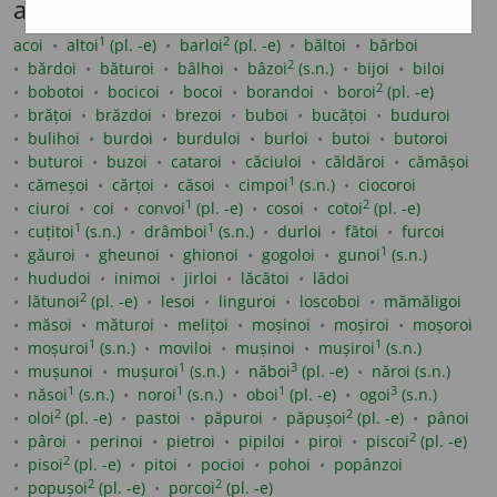
acestui model (maximum 100 afișate)
1
2
acoi
altoi
(pl. -e)
barloi
(pl. -e)
băltoi
bărboi
2
bărdoi
băturoi
bâlhoi
bâzoi
(s.n.)
bijoi
biloi
2
bobotoi
bocicoi
bocoi
borandoi
boroi
(pl. -e)
brățoi
brăzdoi
brezoi
buboi
bucățoi
buduroi
bulihoi
burdoi
burduloi
burloi
butoi
butoroi
buturoi
buzoi
cataroi
căciuloi
căldăroi
cămășoi
1
cămeșoi
cărțoi
căsoi
cimpoi
(s.n.)
ciocoroi
1
2
ciuroi
coi
convoi
(pl. -e)
cosoi
cotoi
(pl. -e)
1
1
cuțitoi
(s.n.)
drâmboi
(s.n.)
durloi
fătoi
furcoi
1
găuroi
gheunoi
ghionoi
gogoloi
gunoi
(s.n.)
hududoi
inimoi
jirloi
lăcătoi
lădoi
2
lătunoi
(pl. -e)
lesoi
linguroi
loscoboi
mămăligoi
măsoi
măturoi
melițoi
moșinoi
moșiroi
moșoroi
1
1
moșuroi
(s.n.)
moviloi
mușinoi
mușiroi
(s.n.)
1
3
mușunoi
mușuroi
(s.n.)
năboi
(pl. -e)
năroi (s.n.)
1
1
1
3
năsoi
(s.n.)
noroi
(s.n.)
oboi
(pl. -e)
ogoi
(s.n.)
2
2
oloi
(pl. -e)
pastoi
păpuroi
păpușoi
(pl. -e)
pânoi
2
pâroi
perinoi
pietroi
pipiloi
piroi
piscoi
(pl. -e)
2
pisoi
(pl. -e)
pitoi
pocioi
pohoi
popânzoi
2
2
popușoi
(pl. -e)
porcoi
(pl. -e)