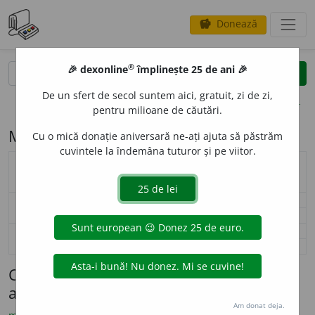
Donează
savings
®
®
🎉 dexonline
împlinește 25 de ani 🎉
caută
search
De un sfert de secol suntem aici, gratuit, zi de zi,
opțiuni
pentru milioane de căutări.
Modelul de flexiune P71 (mata (pron.))
Cu o mică donație aniversară ne-ați ajuta să păstrăm
cuvintele la îndemâna tuturor și pe viitor.
articol / numeral / adjectiv pronominal
masculin
feminin
/ pronume (
P71
)
Surse flexiune: DOR
singular
mat
a
mat
a
nominativ-acuzativ
plural
—
—
singular
mat
a
le
mat
a
le
genitiv-dativ
plural
—
—
Cuvinte care se flexionează conform
acestui model (maximum 100 afișate)
Am donat deja.
1