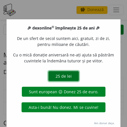
Donează
savings
®
®
🎉 dexonline
împlinește 25 de ani 🎉
caută
search
De un sfert de secol suntem aici, gratuit, zi de zi,
opțiuni
pentru milioane de căutări.
Modelul de flexiune P73.1 (meu (Forme
Cu o mică donație aniversară ne-ați ajuta să păstrăm
atone de singular))
cuvintele la îndemâna tuturor și pe viitor.
Descriere: Forme atone de singular
articol / numeral / adjectiv pronominal /
masculin
feminin
pronume (
P73.1
)
singular
meu
mea
nominativ-acuzativ
plural
—
—
singular
meu
mii
genitiv-dativ
plural
—
—
Cuvinte care se flexionează conform
Am donat deja.