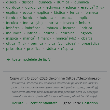
diseca
disloca
dumeca
dumica
dumnica
2
durduca
durdulica
echivoca
educa
eradica
(1 -c)
esplica
evoca
explica
fâștica
ferica
formeca
fornica
furnica
huiduca
hurduca
implica
1
inculca
indica
(vb.)
intrica
invoca
îmbarca
îmbârca
îmbrânca
îmbuca
încurca
îndrica
îndumica
înfrica
înfurca
înfurnica
îngreca
2
4
înspica
mânca
(1 mânc)
nimica
(vb.)
obârca
1
1
oftica
(1 -c)
pernica
pica
(vb., cădea)
prearădica
priostrica
prolifica
rădica
răspica
toate modelele de tip V
arrow_back
Copyright © 2004-2026 dexonline (https://dexonline.ro)
Preluarea, stocarea sau utilizarea datelor de pe acest site, inclusiv
prin orice metode de extragere automată (web scraping, crawling),
sunt strict interzise fără acordul nostru prealabil scris, cu excepția
seturilor de date oferite oficial spre utilizare publică (vezi licența).
licență
confidențialitate
găzduit de
Hosterion