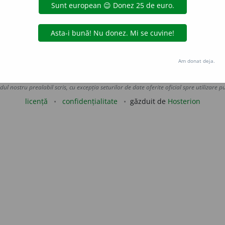
Am donat deja.
Copyright © 2004-2026 dexonline (https://dexonline.ro)
area datelor de pe acest site, inclusiv prin orice metode de extragere automată (web s
dul nostru prealabil scris, cu excepția seturilor de date oferite oficial spre utilizare pub
licență
confidențialitate
găzduit de
Hosterion