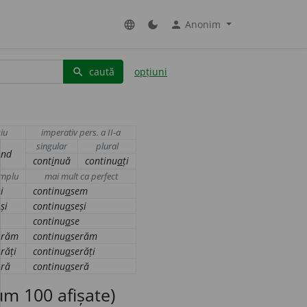
Anonim
language
dark_mode
person
caută
opțiuni
search
iu
imperativ pers. a II-a
singular
plural
â
nd
cont
i
nuă
continu
a
ți
implu
mai mult ca perfect
a
i
continu
a
sem
a
și
continu
a
seși
ă
continu
a
se
a
răm
continu
a
serăm
a
răți
continu
a
serăți
a
ră
continu
a
seră
m 100 afișate)