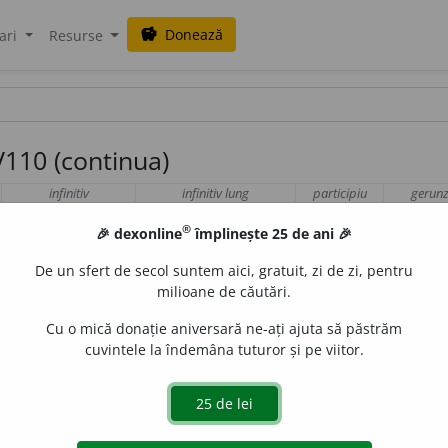
Donează
savings
ari
Resurse
V110 (continua)
infinitiv
infinitiv lung
participiu
gerunz
(a)
continu
a
continua
r
e
continu
a
t
continu
®
🎉 dexonline
împlinește 25 de ani 🎉
prezent
conjunctiv prezent
imperfect
perfect s
De un sfert de secol suntem aici, gratuit, zi de zi, pentru
cont
i
nui
cont
i
nuu
(să)
cont
i
nui
cont
i
nuu
continu
a
m
continu
milioane de căutări.
cont
i
nui
(să)
cont
i
nui
continu
a
i
continu
cont
i
nuă
(să)
cont
i
nue
continu
a
continu
Cu o mică donație aniversară ne-ați ajuta să păstrăm
continu
ă
m
(să)
continu
ă
m
continu
a
m
continu
cuvintele la îndemâna tuturor și pe viitor.
continu
a
ți
(să)
continu
a
ți
continu
a
ți
continu
cont
i
nuă
(să)
cont
i
nue
continu
a
u
continu
ionează conform acestui model (maximu