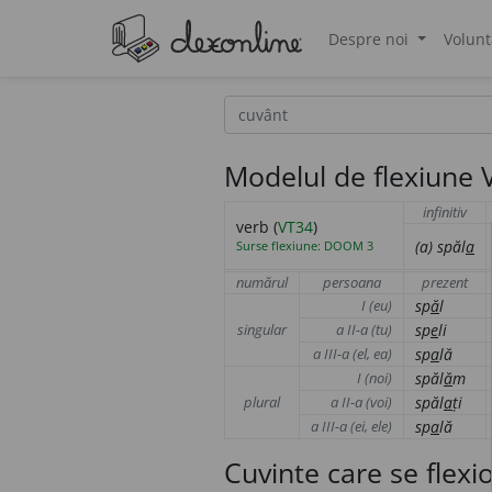
Despre noi
Volunt
®
Modelul de flexiune V
infinitiv
verb (
VT34
)
(a)
spăl
a
Surse flexiune: DOOM 3
numărul
persoana
prezent
I (eu)
sp
ă
l
singular
a II-a (tu)
sp
e
li
a III-a (el, ea)
sp
a
lă
I (noi)
spăl
ă
m
plural
a II-a (voi)
spăl
a
ți
a III-a (ei, ele)
sp
a
lă
Cuvinte care se flex