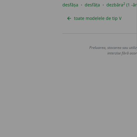
2
desfășa
desfăța
dezbăra
(1 -ăr
toate modelele de tip V
arrow_back
Preluarea, stocarea sau utiliz
interzise fără acor