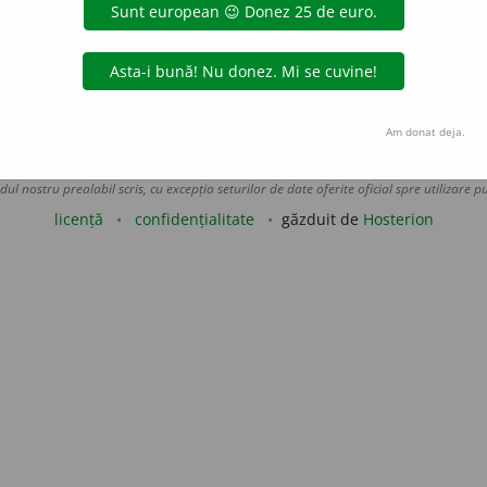
1
)
dezmăța
(1 -ț)
dezvăța
înfășa
înfăța
învăța
răsfăța
Am donat deja.
Copyright © 2004-2026 dexonline (https://dexonline.ro)
area datelor de pe acest site, inclusiv prin orice metode de extragere automată (web s
dul nostru prealabil scris, cu excepția seturilor de date oferite oficial spre utilizare pub
licență
confidențialitate
găzduit de
Hosterion