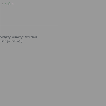
spăla
craping, crawling), sunt strict
lică (vezi licența).