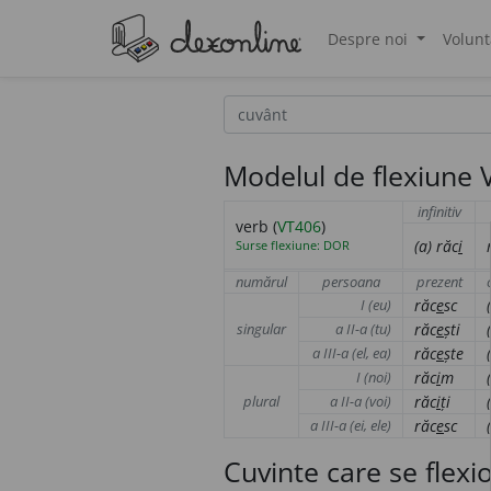
Despre noi
Volunt
®
Modelul de flexiune V
infinitiv
verb (
VT406
)
(a)
răc
i
Surse flexiune: DOR
numărul
persoana
prezent
I (eu)
răc
e
sc
singular
a II-a (tu)
răc
e
ști
a III-a (el, ea)
răc
e
ște
I (noi)
răc
i
m
plural
a II-a (voi)
răc
i
ți
a III-a (ei, ele)
răc
e
sc
Cuvinte care se flex