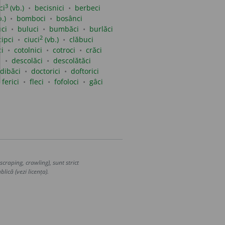
3
ci
(vb.)
becisnici
berbeci
.)
bomboci
bosânci
ci
buluci
bumbăci
burlăci
2
cipci
ciuci
(vb.)
clăbuci
i
cotolnici
cotroci
crăci
i
descolăci
descolătăci
dibăci
doctorici
doftorici
ferici
fleci
fofoloci
gâci
craping, crawling), sunt strict
lică (vezi licența).