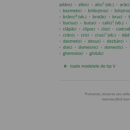
1
adânci
albici
alici
(vb.)
arăci
bezmetici
bilibiștroci
biliștroc
3
brânci
(vb.)
brotăci
bruci
1
bursuci
butuci
calici
(vb.)
clăpăci
clipoci
cloci
codcod
1
crânci
crici
cruci
(vb.)
dăd
desmetici
desuci
dezbârci
doici
domesnici
domestici
ghemotoci
ghibăci
toate modelele de tip V
arrow_back
Preluarea, stocarea sau utiliz
interzise fără acor