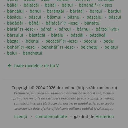
1
băliăi
băltăcăi
băltăi
băltui
bănănăi
(1 -iesc)
băncălui
bănui
bărăngăi
bărătăi
bărcui
bărdui
băsădui
băscui
băsmui
băsnui
bășcălui
bășcui
2
bâdâdâi
bâhâi
bâltâcâi
(1 -iesc)
bântătui
2
3
bârâi
(1 -iesc)
bârcâi
bârcui
bârnui
bârzoi
(vb.)
bârzului
bâstâcăi
bâțălui
bâzdăi
bâzdâcâi
2
bâzgăi
bdenui
becăcăi
(1 -iesc)
becelui
bedui
2
2
behăi
(1 -iesc)
behehăi
(1 -iesc)
beichetui
beletui
belui
benchetui
toate modelele de tip V
arrow_back
Copyright © 2004-2026 dexonline (https://dexonline.ro)
Preluarea, stocarea sau utilizarea datelor de pe acest site, inclusiv
prin orice metode de extragere automată (web scraping, crawling),
sunt strict interzise fără acordul nostru prealabil scris, cu excepția
seturilor de date oferite oficial spre utilizare publică (vezi licența).
licență
confidențialitate
găzduit de
Hosterion