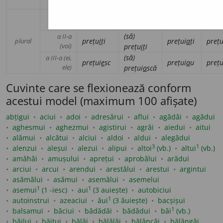
ea)
prețui
a
scă
(să)
I (noi)
prețu
i
m
prețui
a
m
preț
prețu
i
m
(să)
a II-a
plural
prețu
i
ți
prețui
a
ți
preț
(voi)
prețu
i
ți
(să)
a III-a (ei,
prețui
e
sc
prețui
a
u
preț
ele)
prețui
a
scă
Cuvinte care se flexionează conform
acestui model (maximum 100 afișate)
abțigui
aciui
adoi
adresărui
aflui
agădăi
agădui
aghesmui
aghezmui
agistirui
agrăi
aiedui
aitui
alămui
alcătui
alciui
aldoi
aldui
alegădui
3
1
alenzui
aleșui
alezui
alipui
altoi
(vb.)
altui
(vb.)
amăhăi
amușului
aprețui
aprobălui
arădui
arciui
arcui
arendui
arestălui
arestui
argintui
asămălui
asămui
asemălui
asemelui
1
1
asemui
(1 -iesc)
aui
(3 auiește)
autobiciui
1
autoinstrui
azeaciui
ăui
(3 ăuiește)
bacșișui
1
balsamui
băciui
bădădăi
bădădui
băi
(vb.)
băilui
băițui
bălăi
bălălăi
bălăncăi
bălăngăi