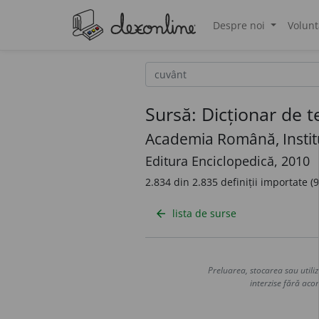
Despre noi
Volunt
®
Sursă: Dicționar de 
Academia Română, Institu
Editura Enciclopedică, 2010
2.834 din 2.835 definiții importate 
lista de surse
arrow_back
Preluarea, stocarea sau utiliz
interzise fără acor