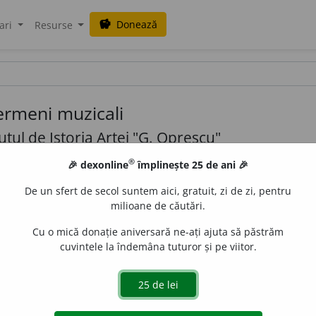
Donează
savings
ari
Resurse
termeni muzicali
tul de Istoria Artei "G. Oprescu"
®
🎉 dexonline
împlinește 25 de ani 🎉
(99,96% complet)
De un sfert de secol suntem aici, gratuit, zi de zi, pentru
milioane de căutări.
Cu o mică donație aniversară ne-ați ajuta să păstrăm
cuvintele la îndemâna tuturor și pe viitor.
Copyright © 2004-2026 dexonline (https://dexonline.ro)
area datelor de pe acest site, inclusiv prin orice metode de extragere automată (web s
dul nostru prealabil scris, cu excepția seturilor de date oferite oficial spre utilizare pub
licență
confidențialitate
găzduit de
Hosterion