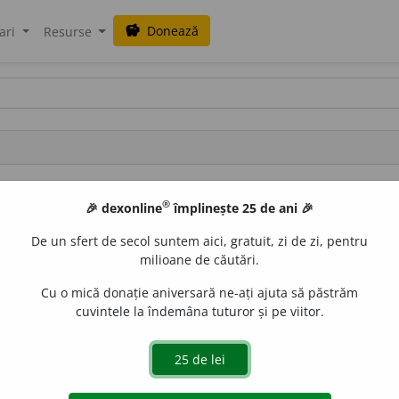
Donează
savings
ari
Resurse
 vizibile.
®
🎉 dexonline
împlinește 25 de ani 🎉
De un sfert de secol suntem aici, gratuit, zi de zi, pentru
milioane de căutări.
549 (locul 31)
Cu o mică donație aniversară ne-ați ajuta să păstrăm
cuvintele la îndemâna tuturor și pe viitor.
126.034 caractere (locul 31)
25 iulie 2014