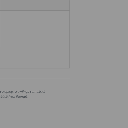
craping, crawling), sunt strict
lică (vezi licența).