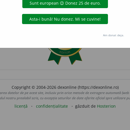
Am donat deja.
Copyright © 2004-2026 dexonline (https://dexonline.ro)
area datelor de pe acest site, inclusiv prin orice metode de extragere automată (web s
dul nostru prealabil scris, cu excepția seturilor de date oferite oficial spre utilizare pub
licență
confidențialitate
găzduit de
Hosterion