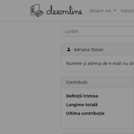
Despre noi
Volunt
®
person
Adriana Stoian
Numele și adresa de e-mail nu sînt
Contribuții
Definiții trimise
Lungime totală
Ultima contribuție