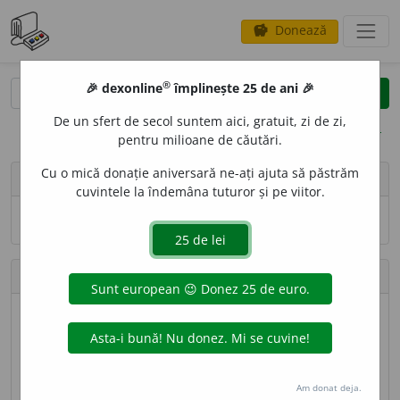
Donează
savings
®
®
🎉 dexonline
împlinește 25 de ani 🎉
caută
search
De un sfert de secol suntem aici, gratuit, zi de zi,
opțiuni
pentru milioane de căutări.
Cu o mică donație aniversară ne-ați ajuta să păstrăm
person
Aura Dache
cuvintele la îndemâna tuturor și pe viitor.
Numele și adresa de e-mail nu sînt vizibile.
Contribuții
Definiții trimise
79 (locul 77)
Lungime totală
42.187 caractere (locul 75)
Am donat deja.