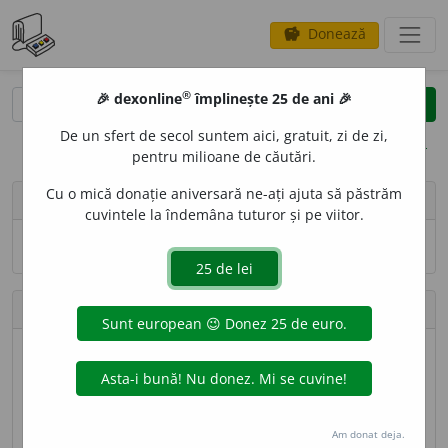
Donează
savings
®
®
🎉 dexonline
împlinește 25 de ani 🎉
caută
search
De un sfert de secol suntem aici, gratuit, zi de zi,
opțiuni
pentru milioane de căutări.
Cu o mică donație aniversară ne-ați ajuta să păstrăm
person
Zavaidoc
cuvintele la îndemâna tuturor și pe viitor.
Numele și adresa de e-mail nu sînt vizibile.
Contribuții
Definiții trimise
111 (locul 59)
Lungime totală
26.864 caractere (locul 96)
Am donat deja.