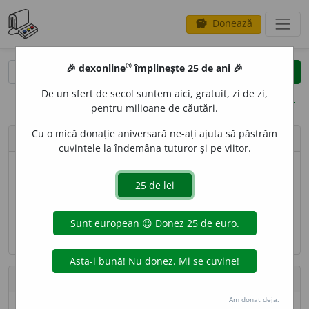
Donează
savings
®
®
🎉 dexonline
împlinește 25 de ani 🎉
caută
search
De un sfert de secol suntem aici, gratuit, zi de zi,
opțiuni
pentru milioane de căutări.
Cu o mică donație aniversară ne-ați ajuta să păstrăm
person
lgall
cuvintele la îndemâna tuturor și pe viitor.
Nume
Liliana Gall
Adresă de e-mail
lilianagall [AT] rdslink [DOT] ro
Contribuții
Am donat deja.