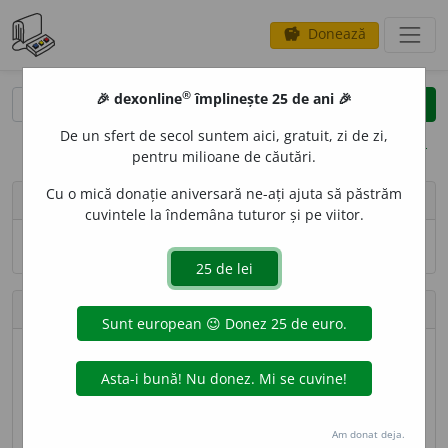
Donează
savings
®
®
🎉 dexonline
împlinește 25 de ani 🎉
caută
search
De un sfert de secol suntem aici, gratuit, zi de zi,
opțiuni
pentru milioane de căutări.
Cu o mică donație aniversară ne-ați ajuta să păstrăm
person
silvia
cuvintele la îndemâna tuturor și pe viitor.
Numele și adresa de e-mail nu sînt vizibile.
Contribuții
Definiții trimise
8 (locul 166)
Lungime totală
5.175 caractere (locul 153)
Am donat deja.